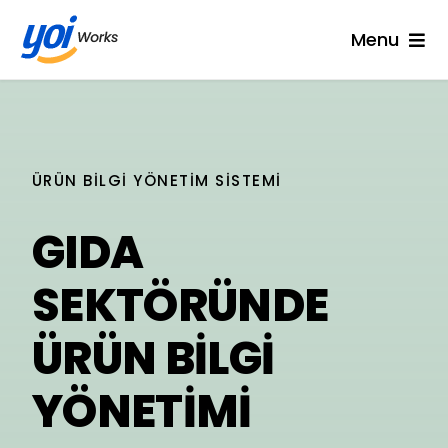
İçeriğe
geç
Menu
Ürünler
IOT
ÜRÜN BILGI YÖNETIM SISTEMI
Çözümler
GIDA
Hizmetler
SEKTÖRÜNDE
Kaynaklar
ÜRÜN BILGI
YÖNETIMI
Yoi Works